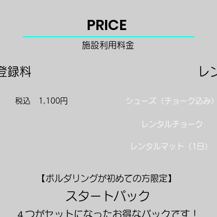
PRICE
​施設利用料金
登録料
​
​税込 1,100円
シューズ（チョーク込み
レンタルチョーク
料が掛かります）
レンタルマット（1日）
​【ボルダリングが初めての方限定】
​スタートパック
​４つがセットになったお得なパックです！