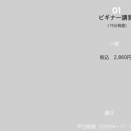
01
ビギナー講
​（15分程度）
一般
​税込 2,860
​通日
​平日昼割（OPEN～17：