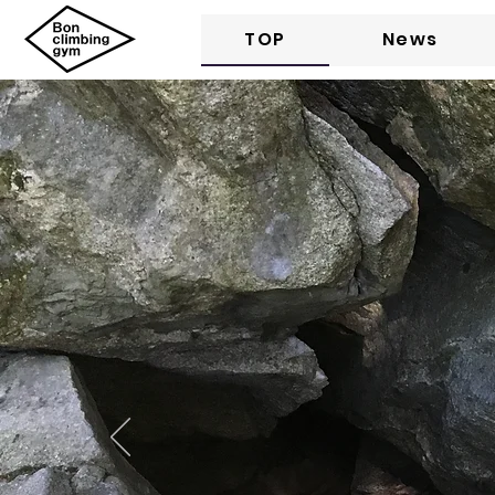
TOP
News
Bon c